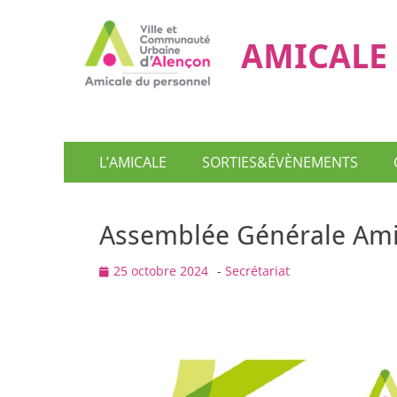
AMICALE 
Menu
Aller
L’AMICALE
SORTIES&ÉVÈNEMENTS
au
principal
contenu
Assemblée Générale Ami
Posted
25 octobre 2024
-
Secrétariat
on