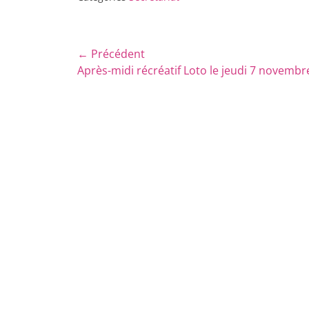
Navigation
← Précédent
Article
Après-midi récréatif Loto le jeudi 7 novembr
de
précédent :
l’article