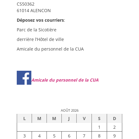
CS50362
61014 ALENCON
Déposez vos courriers
:
Parc de la Sicotière
derrière l’Hôtel de ville
Amicale du personnel de la CUA
Amicale du personnel de la CUA
AOÛT 2026
L
M
M
J
V
S
D
1
2
3
4
5
6
7
8
9