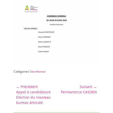
Catégories
Secrétariat
Navigation
← Précédent
Suivant →
Article
Article
Appel à candidature
Permanence CASDEN
de
précédent :
suivant :
Election du nouveau
l’article
bureau Amicale