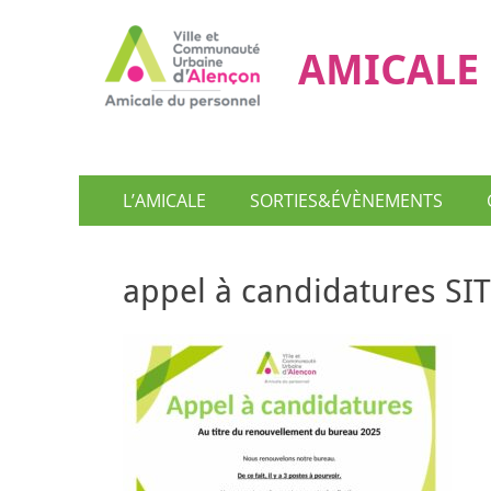
AMICALE 
Menu
Aller
L’AMICALE
SORTIES&ÉVÈNEMENTS
au
principal
contenu
appel à candidatures SI