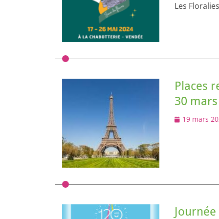
Les Floralie
Places r
30 mars
Posted
19 mars 20
on
Journée 