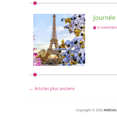
Journée 
Posted
6 novembr
on
Navigation
←
Articles plus anciens
des
articles
Copyright © 2026
AMICAL