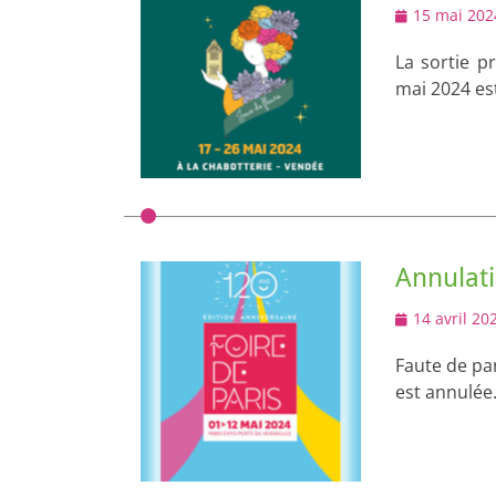
Posted
15 mai 202
on
La sortie p
mai 2024 es
Annulati
Posted
14 avril 20
on
Faute de par
est annulée