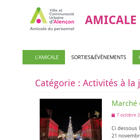
AMICALE 
Menu
Aller
L’AMICALE
SORTIES&ÉVÈNEMENTS
au
principal
contenu
Catégorie :
Activités à la
Marché 
Posted
7 octobre 
on
Ci dessous l
21 novembr