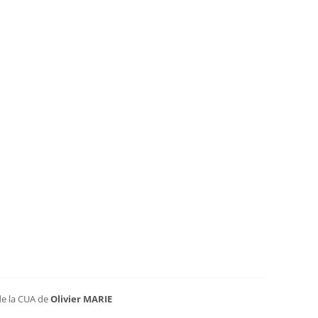
 de la CUA de
Olivier MARIE