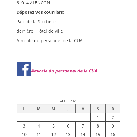
61014 ALENCON
Déposez vos courriers
:
Parc de la Sicotière
derrière l’Hôtel de ville
Amicale du personnel de la CUA
Amicale du personnel de la CUA
AOÛT 2026
L
M
M
J
V
S
D
1
2
3
4
5
6
7
8
9
10
11
12
13
14
15
16