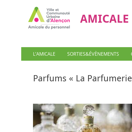
AMICALE 
Menu
Aller
L’AMICALE
SORTIES&ÉVÈNEMENTS
au
principal
contenu
Parfums « La Parfumerie