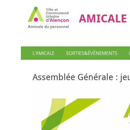
AMICALE 
Menu
Aller
L’AMICALE
SORTIES&ÉVÈNEMENTS
au
principal
contenu
Assemblée Générale : jeu