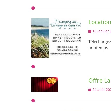
Locatio
Posted
16 janvier 
on
Télécharge
printemps
Offre La
Posted
24 août 20
on