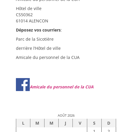
Hôtel de ville
CS50362
61014 ALENCON
Déposez vos courriers
:
Parc de la Sicotière
derrière l’Hôtel de ville
Amicale du personnel de la CUA
Amicale du personnel de la CUA
AOÛT 2026
L
M
M
J
V
S
D
1
2