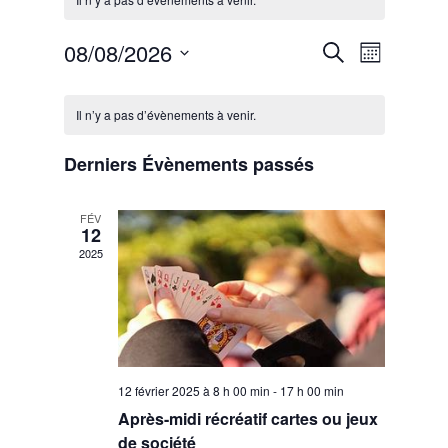
08/08/2026
Recherche
Navigatio
Recherche
Mois
de
et
Sélectionnez
vues
Calendrier
une
navigation
Il n’y a pas d’évènements à venir.
Évèneme
date.
de
de
Évènements
vues
Derniers Évènements passés
Évènements
FÉV
12
2025
12 février 2025 à 8 h 00 min
-
17 h 00 min
Après-midi récréatif cartes ou jeux
de société