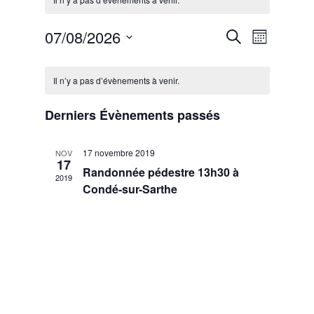
07/08/2026
Recherche
Navigatio
Recherche
Mois
de
et
Sélectionnez
vues
Calendrier
une
navigation
Il n’y a pas d’évènements à venir.
Évèneme
date.
de
de
Évènements
vues
Derniers Évènements passés
Évènements
17 novembre 2019
NOV
17
Randonnée pédestre 13h30 à
2019
Condé-sur-Sarthe