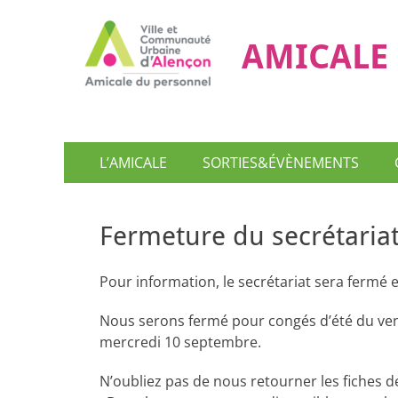
AMICALE 
Menu
Aller
L’AMICALE
SORTIES&ÉVÈNEMENTS
au
principal
contenu
Fermeture du secrétariat
Pour information, le secrétariat sera fermé e
Nous serons fermé pour congés d’été du ven
mercredi 10 septembre.
N’oubliez pas de nous retourner les fiches d