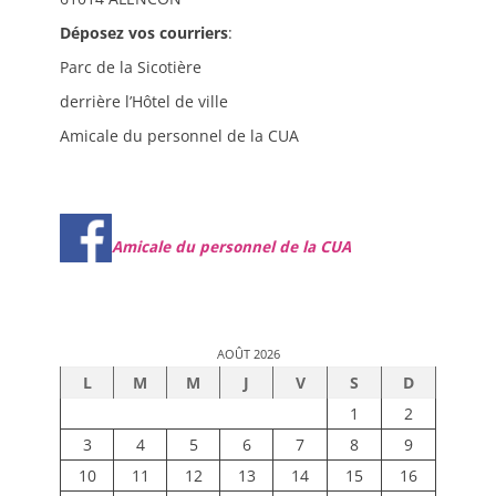
Déposez vos courriers
:
Parc de la Sicotière
derrière l’Hôtel de ville
Amicale du personnel de la CUA
Amicale du personnel de la CUA
AOÛT 2026
L
M
M
J
V
S
D
1
2
3
4
5
6
7
8
9
10
11
12
13
14
15
16