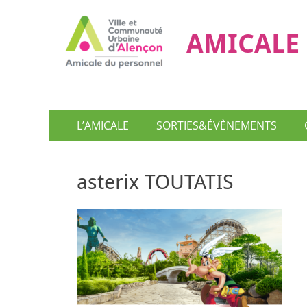
AMICALE 
Menu
Aller
L’AMICALE
SORTIES&ÉVÈNEMENTS
au
principal
contenu
asterix TOUTATIS