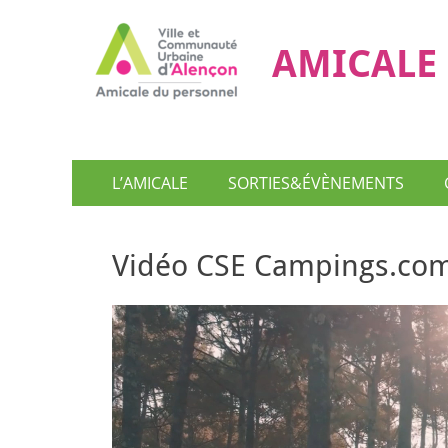
AMICALE 
Menu
Aller
L’AMICALE
SORTIES&ÉVÈNEMENTS
au
principal
contenu
Vidéo CSE Campings.com
Lecteur
vidéo