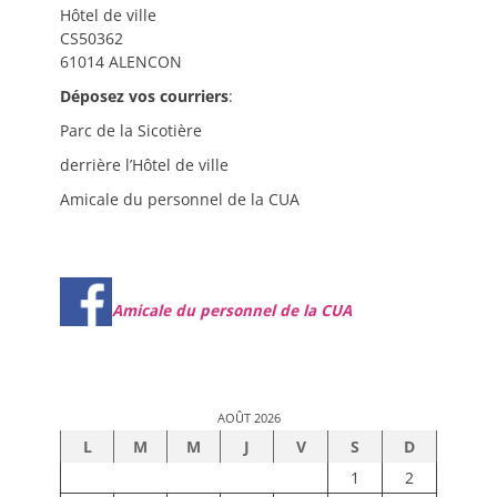
Hôtel de ville
CS50362
61014 ALENCON
Déposez vos courriers
:
Parc de la Sicotière
derrière l’Hôtel de ville
Amicale du personnel de la CUA
Amicale du personnel de la CUA
AOÛT 2026
L
M
M
J
V
S
D
1
2