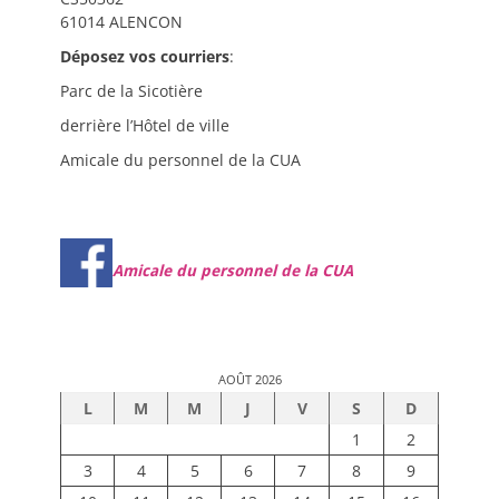
61014 ALENCON
Déposez vos courriers
:
Parc de la Sicotière
derrière l’Hôtel de ville
Amicale du personnel de la CUA
Amicale du personnel de la CUA
AOÛT 2026
L
M
M
J
V
S
D
1
2
3
4
5
6
7
8
9