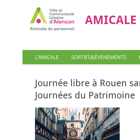
AMICALE 
Menu
Aller
L’AMICALE
SORTIES&ÉVÈNEMENTS
au
principal
contenu
Journée libre à Rouen s
Journées du Patrimoine