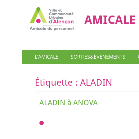
AMICALE 
Menu
Aller
L’AMICALE
SORTIES&ÉVÈNEMENTS
au
principal
contenu
Étiquette :
ALADIN
ALADIN à ANOVA