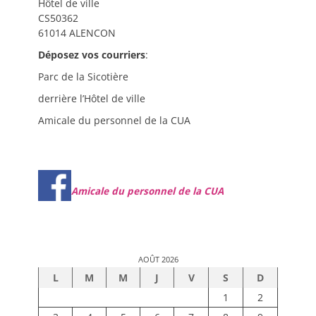
Hôtel de ville
CS50362
61014 ALENCON
Déposez vos courriers
:
Parc de la Sicotière
derrière l’Hôtel de ville
Amicale du personnel de la CUA
Amicale du personnel de la CUA
AOÛT 2026
L
M
M
J
V
S
D
1
2