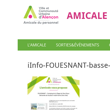
AMICALE 
Menu
Aller
L’AMICALE
SORTIES&ÉVÈNEMENTS
au
principal
contenu
iInfo-FOUESNANT-basse-