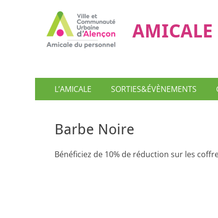
AMICALE 
Menu
Aller
L’AMICALE
SORTIES&ÉVÈNEMENTS
au
principal
contenu
Barbe Noire
Bénéficiez de 10% de réduction sur les coffr