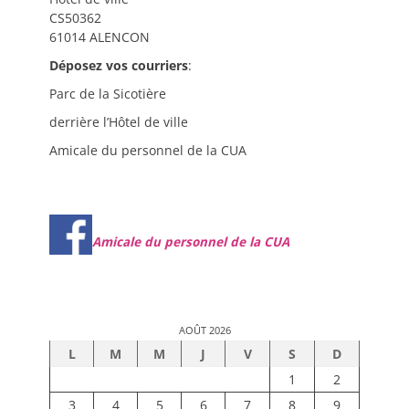
CS50362
61014 ALENCON
Déposez vos courriers
:
Parc de la Sicotière
derrière l’Hôtel de ville
Amicale du personnel de la CUA
Amicale du personnel de la CUA
AOÛT 2026
L
M
M
J
V
S
D
1
2
3
4
5
6
7
8
9