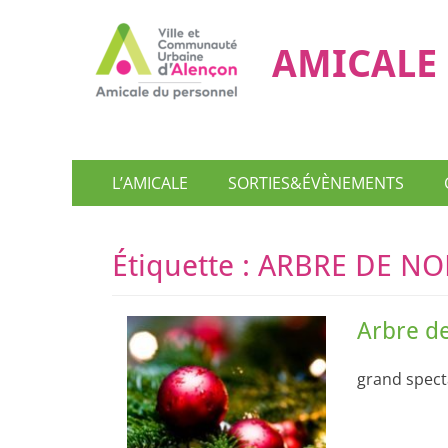
AMICALE 
Menu
Aller
L’AMICALE
SORTIES&ÉVÈNEMENTS
au
principal
contenu
Étiquette :
ARBRE DE NO
Arbre d
grand spect