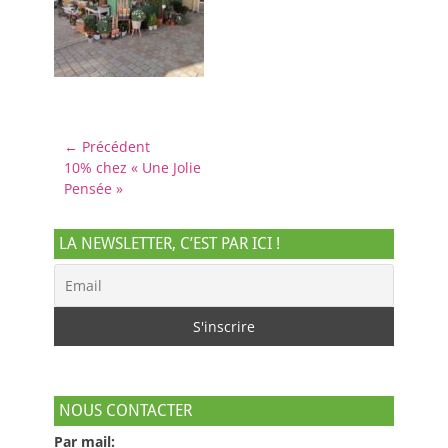
Navigation
← Précédent
Article
10% chez « Une Jolie
de
précédent :
Pensée »
l’article
LA NEWSLETTER, C’EST PAR ICI !
NOUS CONTACTER
Par mail: