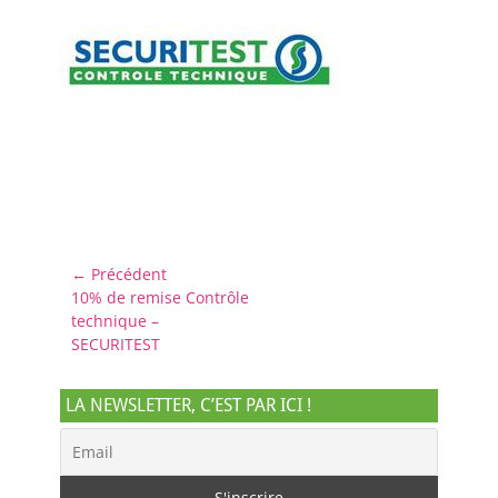
Navigation
← Précédent
Article
10% de remise Contrôle
de
précédent :
technique –
l’article
SECURITEST
LA NEWSLETTER, C’EST PAR ICI !