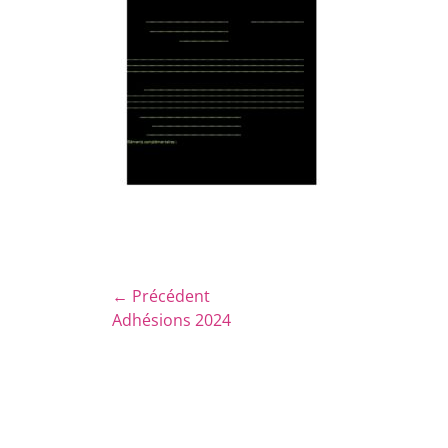
Navigation
← Précédent
Article
Adhésions 2024
de
précédent :
l’article