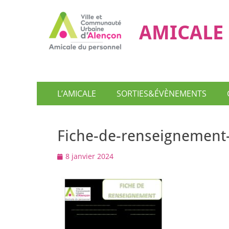
AMICALE 
Menu
Aller
L’AMICALE
SORTIES&ÉVÈNEMENTS
au
principal
contenu
Fiche-de-renseignement-
Posted
8 janvier 2024
on