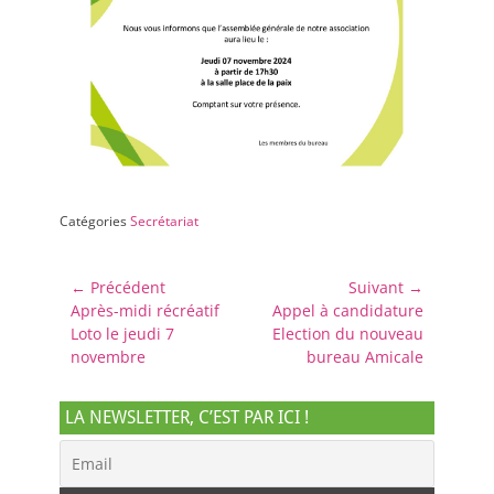
Catégories
Secrétariat
Navigation
← Précédent
Suivant →
Article
Article
Après-midi récréatif
Appel à candidature
de
précédent :
suivant :
Loto le jeudi 7
Election du nouveau
l’article
novembre
bureau Amicale
LA NEWSLETTER, C’EST PAR ICI !