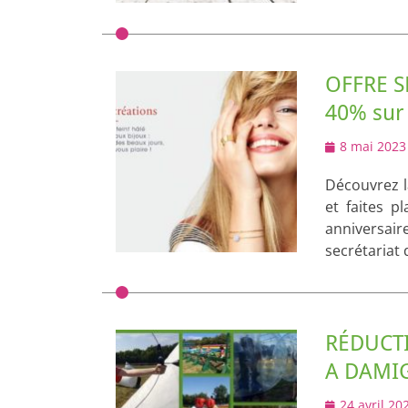
OFFRE S
40% sur 
Posted
8 mai 2023
on
Découvrez l
et faites p
anniversai
secrétariat 
RÉDUCTI
A DAMI
Posted
24 avril 20