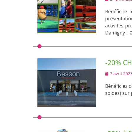
on
Bénéficiez
présentation
activités p
Damigny – 06
-20% C
Posted
7 avril 202
on
Bénéficiez 
soldes) sur 