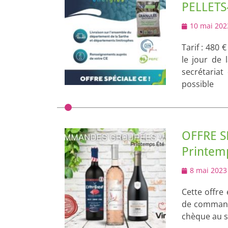
PELLETS-
Posted
10 mai 202
on
Tarif : 480 
le jour de
secrétaria
possible
OFFRE S
Printem
Posted
8 mai 2023
on
Cette offre 
de commande
chèque au se