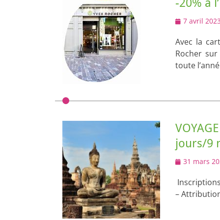
-20% à l
Posted
7 avril 202
on
Avec la car
Rocher sur 
toute l’ann
VOYAGE 
jours/9 
Posted
31 mars 20
on
Inscriptions
– Attributio