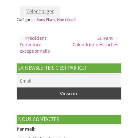
Télécharger
Catégories
Bons Plans
,
Non classé
Navigation
← Précédent
Suivant →
Article
Article
Fermeture
Calendrier des sorties
de
précédent :
suivant :
exceptionnelle
l’article
LA NEWSLETTER, C’EST PAR ICI !
NOUS CONTACTER
Par mail: