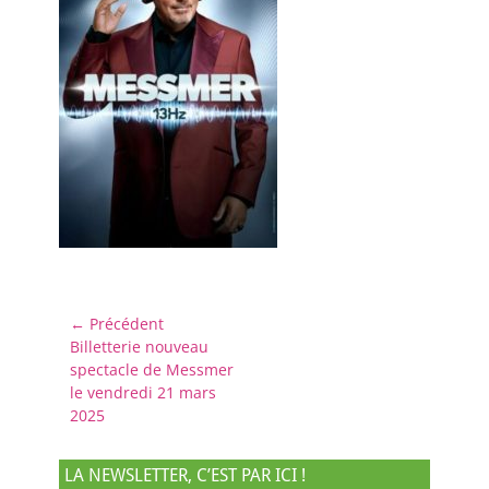
Navigation
← Précédent
Article
Billetterie nouveau
de
précédent :
spectacle de Messmer
l’article
le vendredi 21 mars
2025
LA NEWSLETTER, C’EST PAR ICI !