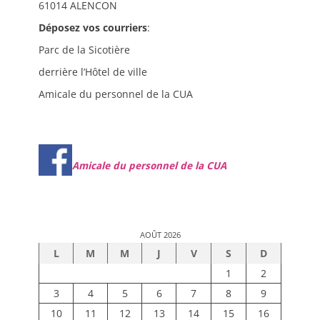
61014 ALENCON
Déposez vos courriers
:
Parc de la Sicotière
derrière l’Hôtel de ville
Amicale du personnel de la CUA
Amicale du personnel de la CUA
AOÛT 2026
L
M
M
J
V
S
D
1
2
3
4
5
6
7
8
9
10
11
12
13
14
15
16