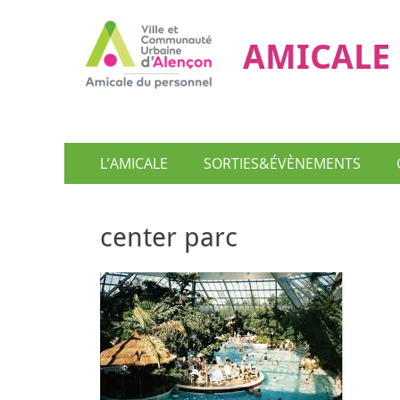
AMICALE 
Menu
Aller
L’AMICALE
SORTIES&ÉVÈNEMENTS
au
principal
contenu
center parc