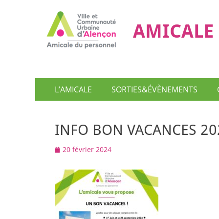
AMICALE 
Menu
Aller
L’AMICALE
SORTIES&ÉVÈNEMENTS
au
principal
contenu
INFO BON VACANCES 20
Posted
20 février 2024
on