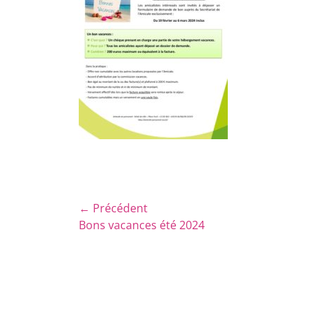
Navigation
← Précédent
Article
Bons vacances été 2024
de
précédent :
l’article