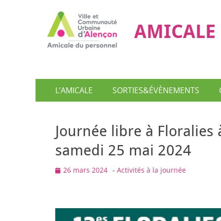
AMICALE 
Menu
Aller
L’AMICALE
SORTIES&ÉVÈNEMENTS
au
principal
contenu
Journée libre à Floralies
samedi 25 mai 2024
Posted
26 mars 2024
-
Activités à la journée
on