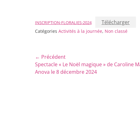
Télécharger
INSCRIPTION-FLORALIES-2024
Catégories
Activités à la journée
,
Non classé
Navigation
← Précédent
Article
Spectacle « Le Noël magique » de Caroline M
de
précédent :
Anova le 8 décembre 2024
l’article