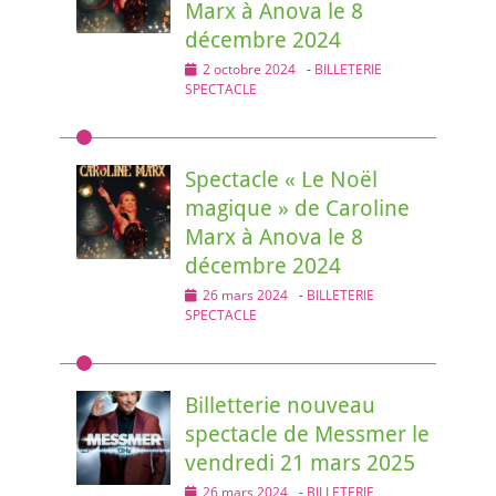
Marx à Anova le 8
décembre 2024
Posted
2 octobre 2024
-
BILLETERIE
on
SPECTACLE
Spectacle « Le Noël
magique » de Caroline
Marx à Anova le 8
décembre 2024
Posted
26 mars 2024
-
BILLETERIE
on
SPECTACLE
Billetterie nouveau
spectacle de Messmer le
vendredi 21 mars 2025
Posted
26 mars 2024
-
BILLETERIE