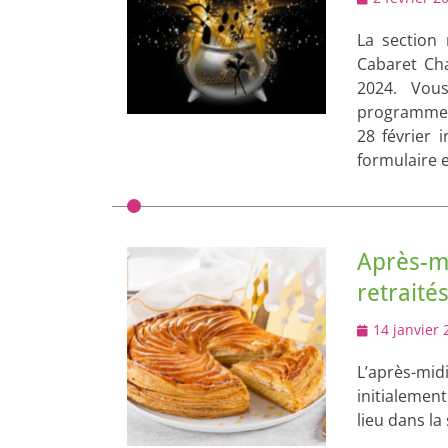
on
La section 
Cabaret Cha
2024. Vou
programme a
28 février 
formulaire 
Après-mi
retraité
Posted
14 janvier 
on
L’après-mid
initialement
lieu dans la 