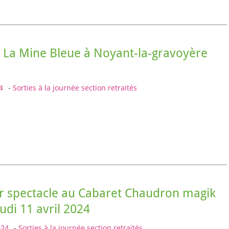
e La Mine Bleue à Noyant-la-gravoyère
4
-
Sorties à la journée section retraités
r spectacle au Cabaret Chaudron magik
eudi 11 avril 2024
024
-
Sorties à la journée section retraités