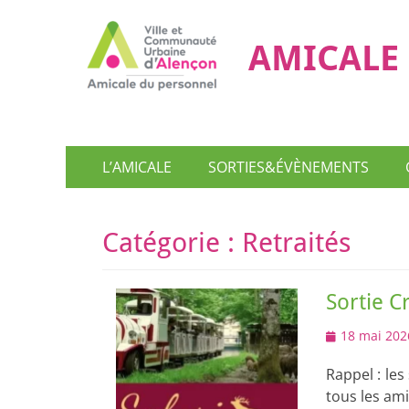
AMICALE 
Menu
Aller
L’AMICALE
SORTIES&ÉVÈNEMENTS
au
principal
contenu
Catégorie :
Retraités
Sortie Cr
Posted
18 mai 202
on
Rappel : les
tous les ami