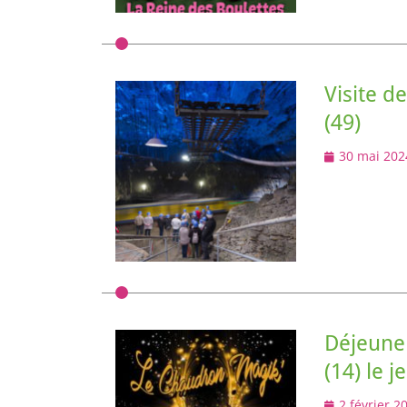
Visite d
(49)
Posted
30 mai 202
on
Déjeune
(14) le j
Posted
2 février 2