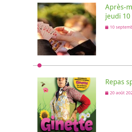
Après-mi
jeudi 10
Posted
10 septem
on
Repas s
Posted
20 août 20
on