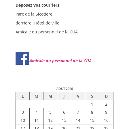
Déposez vos courriers
:
Parc de la Sicotière
derrière l’Hôtel de ville
Amicale du personnel de la CUA
Amicale du personnel de la CUA
AOÛT 2026
L
M
M
J
V
S
D
1
2
3
4
5
6
7
8
9
10
11
12
13
14
15
16
17
18
19
20
21
22
23