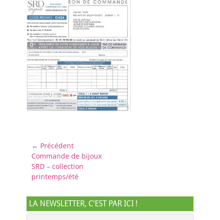
Navigation
← Précédent
Article
Commande de bijoux
de
précédent :
SRD – collection
l’article
printemps/été
LA NEWSLETTER, C’EST PAR ICI !