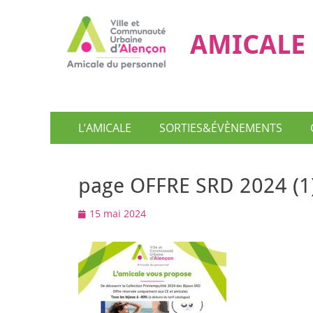
AMICALE 
Menu
Aller
L’AMICALE
SORTIES&ÉVÈNEMENTS
au
principal
contenu
page OFFRE SRD 2024 (1
Posted
15 mai 2024
on