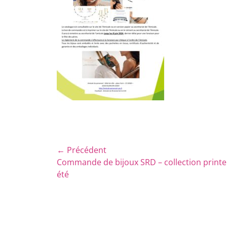
Navigation
← Précédent
Article
Commande de bijoux SRD – collection print
de
précédent :
été
l’article