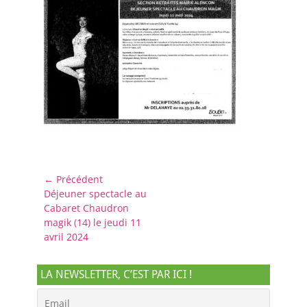
Navigation
← Précédent
Article
Déjeuner spectacle au
de
précédent :
Cabaret Chaudron
l’article
magik (14) le jeudi 11
avril 2024
LA NEWSLETTER, C’EST PAR ICI !