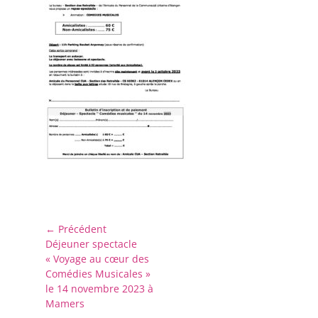
Navigation
← Précédent
Article
Déjeuner spectacle
de
précédent :
« Voyage au cœur des
l’article
Comédies Musicales »
le 14 novembre 2023 à
Mamers