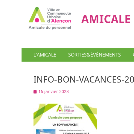
AMICALE 
Menu
Aller
L’AMICALE
SORTIES&ÉVÈNEMENTS
au
principal
contenu
INFO-BON-VACANCES-2
Posted
16 janvier 2023
on