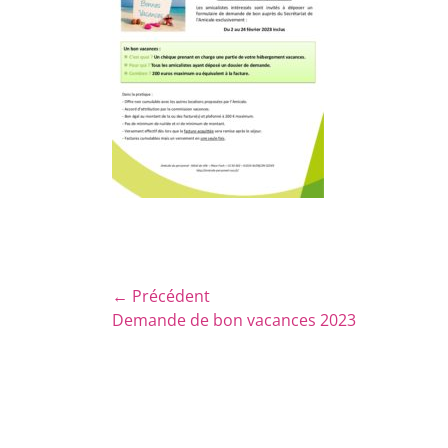
Navigation
← Précédent
Article
Demande de bon vacances 2023
de
précédent :
l’article