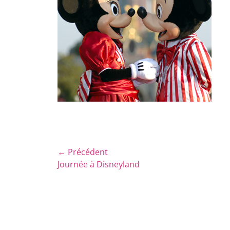
Navigation
← Précédent
Article
Journée à Disneyland
de
précédent :
l’article