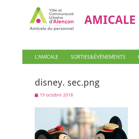
AMICALE 
Menu
Aller
L’AMICALE
SORTIES&ÉVÈNEMENTS
au
principal
contenu
disney. sec.png
Posted
19 octobre 2018
on