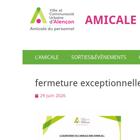
AMICALE 
Menu
Aller
L’AMICALE
SORTIES&ÉVÈNEMENTS
au
principal
contenu
fermeture exceptionnell
Posted
29 juin 2026
on