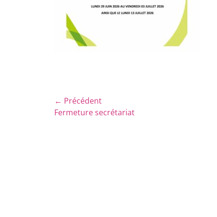
Navigation
← Précédent
Article
Fermeture secrétariat
de
précédent :
l’article