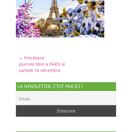
Navigation
← Précédent
Article
Journée libre à PARIS le
de
précédent :
samedi 16 décembre
l’article
LA NEWSLETTER, C’EST PAR ICI !