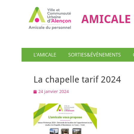
AMICALE 
Menu
Aller
L’AMICALE
SORTIES&ÉVÈNEMENTS
au
principal
contenu
La chapelle tarif 2024
Posted
24 janvier 2024
on