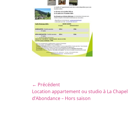
Navigation
← Précédent
Article
Location appartement ou studio à La Chapel
de
précédent :
d’Abondance – Hors saison
l’article