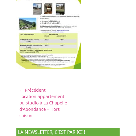
Navigation
← Précédent
Article
Location appartement
de
précédent :
ou studio à La Chapelle
l’article
d’Abondance – Hors
saison
LA NEWSLETTER, C’EST PAR ICI !