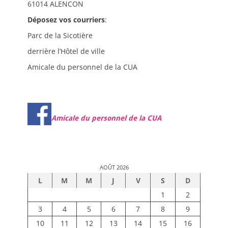
61014 ALENCON
Déposez vos courriers
:
Parc de la Sicotière
derrière l’Hôtel de ville
Amicale du personnel de la CUA
Amicale du personnel de la CUA
AOÛT 2026
L
M
M
J
V
S
D
1
2
3
4
5
6
7
8
9
10
11
12
13
14
15
16