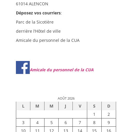
61014 ALENCON
Déposez vos courriers
:
Parc de la Sicotière
derrière l’Hôtel de ville
Amicale du personnel de la CUA
Amicale du personnel de la CUA
AOÛT 2026
L
M
M
J
V
S
D
1
2
3
4
5
6
7
8
9
10
11
12
13
14
15
16