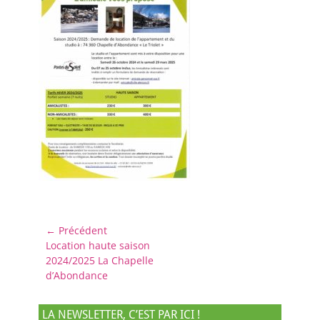
Navigation
← Précédent
Article
Location haute saison
de
précédent :
2024/2025 La Chapelle
l’article
d’Abondance
LA NEWSLETTER, C’EST PAR ICI !