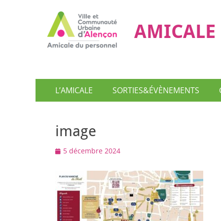
AMICALE 
Menu
Aller
L’AMICALE
SORTIES&ÉVÈNEMENTS
au
principal
contenu
image
Posted
5 décembre 2024
on