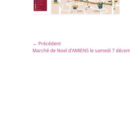
Navigation
← Précédent
Article
Marché de Noel d’AMIENS le samedi 7 déce
de
précédent :
l’article