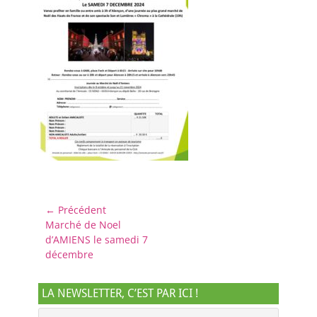
Navigation
← Précédent
Article
Marché de Noel
de
précédent :
d’AMIENS le samedi 7
l’article
décembre
LA NEWSLETTER, C’EST PAR ICI !