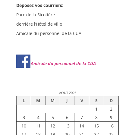
Déposez vos courriers
:
Parc de la Sicotière
derrière l’Hôtel de ville
Amicale du personnel de la CUA
Amicale du personnel de la CUA
AOÛT 2026
L
M
M
J
V
S
D
1
2
3
4
5
6
7
8
9
10
11
12
13
14
15
16
17
18
19
20
21
22
23