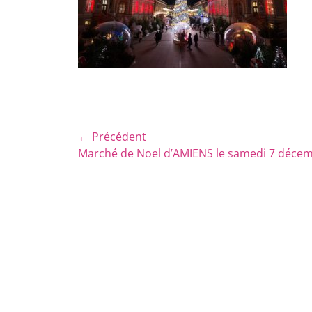
Navigation
← Précédent
Article
Marché de Noel d’AMIENS le samedi 7 déce
de
précédent :
l’article