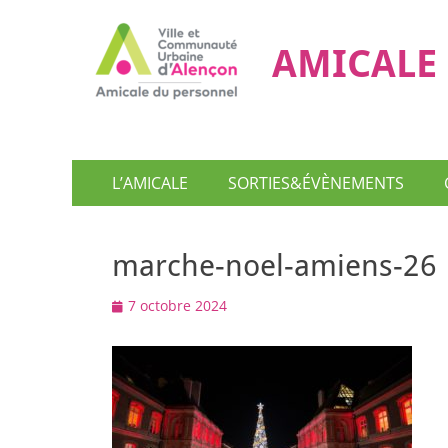
AMICALE 
Menu
Aller
L’AMICALE
SORTIES&ÉVÈNEMENTS
au
principal
contenu
marche-noel-amiens-26
Posted
7 octobre 2024
on